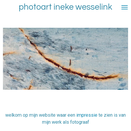
photoart ineke wesselink
Ga
direct
naar
de
hoofdinhoud
welkom op mijn website waar een
impressie
te zien is van
mijn werk als fotograaf